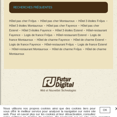
RECHERCHES FRÉQUENTES
Hôtel pas cher Fréjus
Hôtel pas cher Montauroux
Hôtel 3 étoiles Fréjus
Hôtel 3 étoiles Montauroux
Hôtel pas cher Fayence
Hôtel pas cher
Esterel
Hôtel 3 étoiles Fayence
Hôtel 3 étoiles Esterel
Hôtel-restaurant
Fayence
Logis de france Fréjus
Hôtel-restaurant Esterel
Logis de
france Montauroux
Hôtel de charme Fayence
Hôtel de charme Esterel
Logis de france Fayence
Hôtel-restaurant Fréjus
Logis de france Esterel
Hôtel-restaurant Montauroux
Hôtel de charme Fréjus
Hôtel de charme
Montauroux
Nous utilisons nos propres cookies ainsi que des cookies tiers pour
OK
vous offrir le meilleur service pour analyser la navigation sur notre site
Contactez-nous
Appelez-nous
web. Pour en savoir plus sur les cookies et leur désactivation, consultez